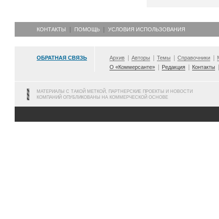
КОНТАКТЫ
ПОМОЩЬ
УСЛОВИЯ ИСПОЛЬЗОВАНИЯ
ОБРАТНАЯ СВЯЗЬ
Архив
Авторы
Темы
Справочники
О «Коммерсанте»
Редакция
Контакты
МАТЕРИАЛЫ С ТАКОЙ МЕТКОЙ, ПАРТНЕРСКИЕ ПРОЕКТЫ И НОВОСТИ
КОМПАНИЙ ОПУБЛИКОВАНЫ НА КОММЕРЧЕСКОЙ ОСНОВЕ