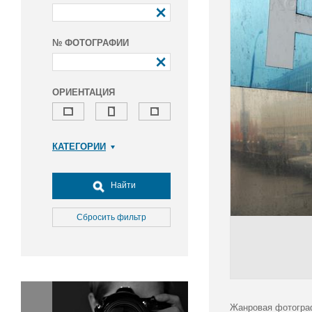
№ ФОТОГРАФИИ
ОРИЕНТАЦИЯ
КАТЕГОРИИ
Армия и ВПК
Досуг, туризм и отдых
Найти
Культура
Медицина
Сбросить фильтр
Наука
Образование
Общество
Окружающая среда
Политика
Жанровая фотогра