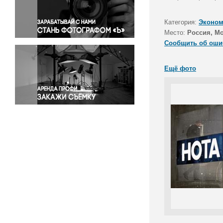
Правосудие
Происшествия и конфликты
Категория:
Эконом
Религия
Место:
Россия, М
Сообщить об оши
Светская жизнь
Спорт
Ещё фото
Экология
Экономика и бизнес