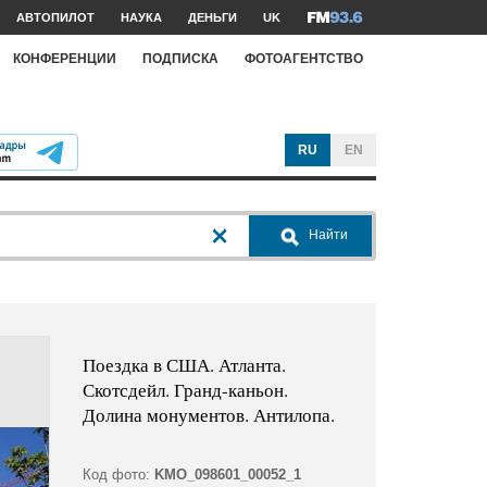
АВТОПИЛОТ
НАУКА
ДЕНЬГИ
UK
КОНФЕРЕНЦИИ
ПОДПИСКА
ФОТОАГЕНТСТВО
RU
EN
Найти
Поездка в США. Атланта.
Скотсдейл. Гранд-каньон.
Долина монументов. Антилопа.
Код фото:
KMO_098601_00052_1