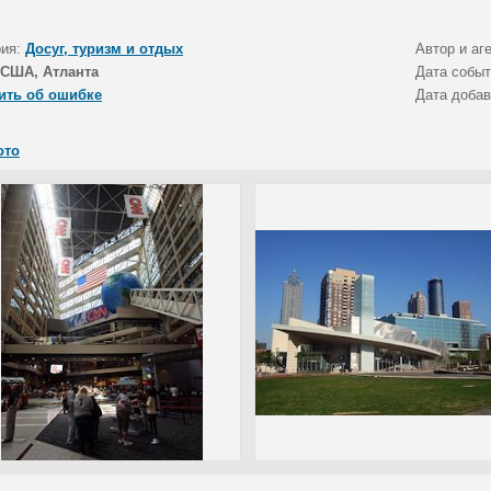
рия:
Досуг, туризм и отдых
Автор и аг
США, Атланта
Дата собы
ить об ошибке
Дата доба
ото