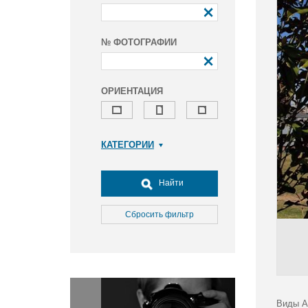
№ ФОТОГРАФИИ
ОРИЕНТАЦИЯ
КАТЕГОРИИ
Армия и ВПК
Досуг, туризм и отдых
Найти
Культура
Медицина
Сбросить фильтр
Наука
Образование
Общество
Окружающая среда
Политика
Виды А