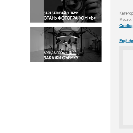
Правосудие
Происшествия и конфликты
Катего
Религия
Место:
Сообщ
Светская жизнь
Спорт
Ещё ф
Экология
Экономика и бизнес