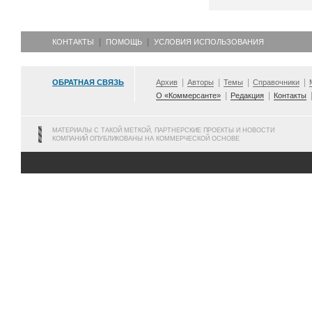
КОНТАКТЫ
ПОМОЩЬ
УСЛОВИЯ ИСПОЛЬЗОВАНИЯ
ОБРАТНАЯ СВЯЗЬ
Архив
Авторы
Темы
Справочники
О «Коммерсанте»
Редакция
Контакты
МАТЕРИАЛЫ С ТАКОЙ МЕТКОЙ, ПАРТНЕРСКИЕ ПРОЕКТЫ И НОВОСТИ
КОМПАНИЙ ОПУБЛИКОВАНЫ НА КОММЕРЧЕСКОЙ ОСНОВЕ