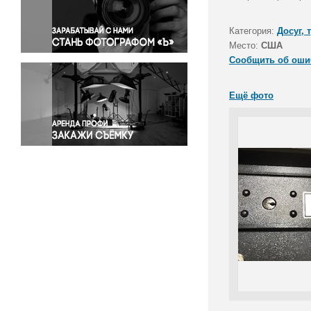
Правосудие
Происшествия и конфликты
Категория:
Досуг, 
Религия
Место:
США
Сообщить об оши
Светская жизнь
Спорт
Ещё фото
Экология
Экономика и бизнес