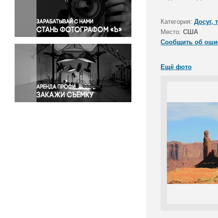
Правосудие
Происшествия и конфликты
Категория:
Досуг, 
Религия
Место:
США
Сообщить об оши
Светская жизнь
Спорт
Ещё фото
Экология
Экономика и бизнес