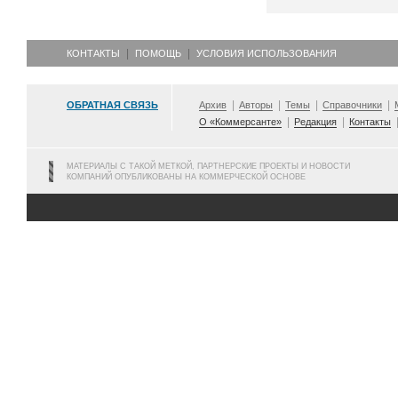
КОНТАКТЫ
ПОМОЩЬ
УСЛОВИЯ ИСПОЛЬЗОВАНИЯ
ОБРАТНАЯ СВЯЗЬ
Архив
Авторы
Темы
Справочники
О «Коммерсанте»
Редакция
Контакты
МАТЕРИАЛЫ С ТАКОЙ МЕТКОЙ, ПАРТНЕРСКИЕ ПРОЕКТЫ И НОВОСТИ
КОМПАНИЙ ОПУБЛИКОВАНЫ НА КОММЕРЧЕСКОЙ ОСНОВЕ