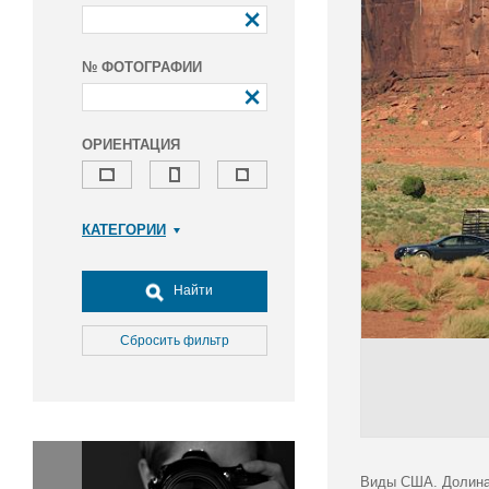
№ ФОТОГРАФИИ
ОРИЕНТАЦИЯ
КАТЕГОРИИ
Армия и ВПК
Досуг, туризм и отдых
Найти
Культура
Медицина
Сбросить фильтр
Наука
Образование
Общество
Окружающая среда
Политика
Виды США. Долина