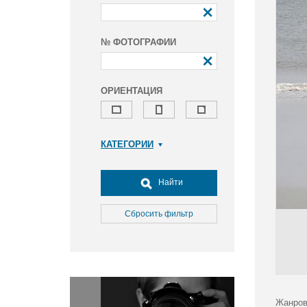
№ ФОТОГРАФИИ
ОРИЕНТАЦИЯ
КАТЕГОРИИ
Армия и ВПК
Досуг, туризм и отдых
Найти
Культура
Медицина
Сбросить фильтр
Наука
Образование
Общество
Окружающая среда
Политика
Жанров