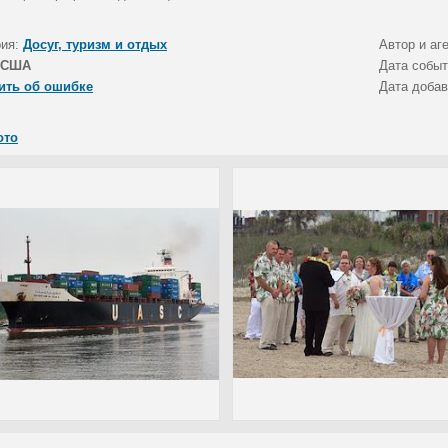
рия:
Досуг, туризм и отдых
Автор и аг
США
Дата собы
ить об ошибке
Дата доба
ото