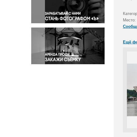
Правосудие
Происшествия и конфликты
Катего
Религия
Место:
Сообщ
Светская жизнь
Спорт
Ещё ф
Экология
Экономика и бизнес