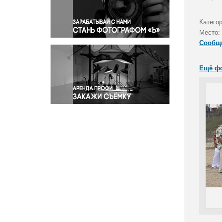
Правосудие
Происшествия и конфликты
Катего
Религия
Место:
Сообщ
Светская жизнь
Спорт
Ещё ф
Экология
Экономика и бизнес