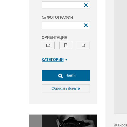
№ ФОТОГРАФИИ
ОРИЕНТАЦИЯ
КАТЕГОРИИ
Армия и ВПК
Досуг, туризм и отдых
Найти
Культура
Медицина
Сбросить фильтр
Наука
Образование
Общество
Окружающая среда
Политика
Жанров