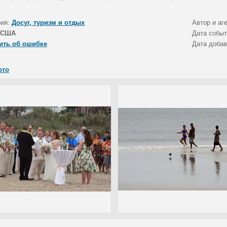
рия:
Досуг, туризм и отдых
Автор и аг
США
Дата собы
ить об ошибке
Дата доба
ото