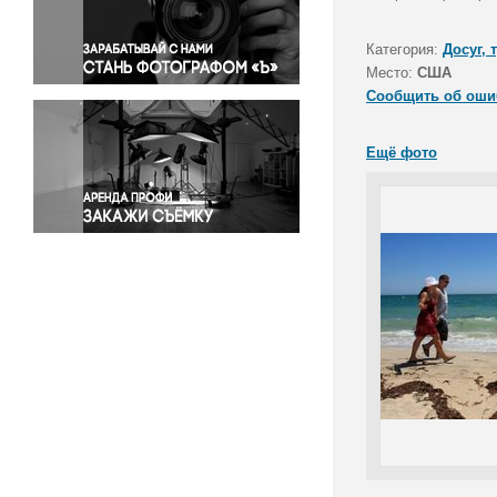
Правосудие
Происшествия и конфликты
Категория:
Досуг, 
Религия
Место:
США
Сообщить об оши
Светская жизнь
Спорт
Ещё фото
Экология
Экономика и бизнес