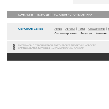
КОНТАКТЫ
ПОМОЩЬ
УСЛОВИЯ ИСПОЛЬЗОВАНИЯ
ОБРАТНАЯ СВЯЗЬ
Архив
Авторы
Темы
Справочники
О «Коммерсанте»
Редакция
Контакты
МАТЕРИАЛЫ С ТАКОЙ МЕТКОЙ, ПАРТНЕРСКИЕ ПРОЕКТЫ И НОВОСТИ
КОМПАНИЙ ОПУБЛИКОВАНЫ НА КОММЕРЧЕСКОЙ ОСНОВЕ