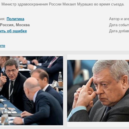
. Министр здравоохранения России Михаил Мурашко во время съезда.
рия:
Политика
Автор и аг
Россия, Москва
Дата собы
ить об ошибке
Дата доба
ото