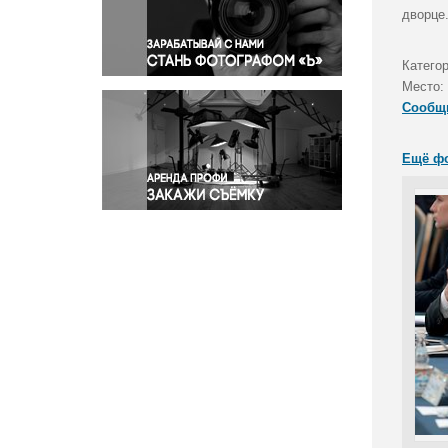
Правосудие
дворце
Происшествия и конфликты
Религия
Катего
Место:
Светская жизнь
Сообщ
Спорт
Экология
Ещё ф
Экономика и бизнес