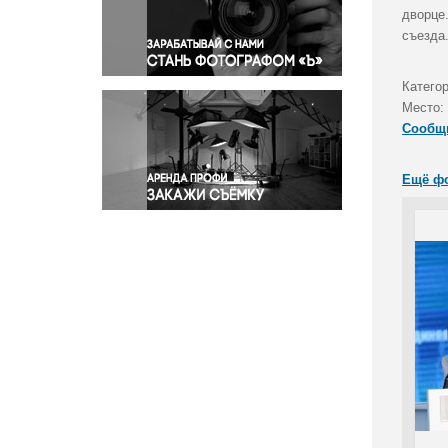
Правосудие
дворце
съезда
Происшествия и конфликты
Религия
Катего
Светская жизнь
Место:
Спорт
Сообщ
Экология
Экономика и бизнес
Ещё ф