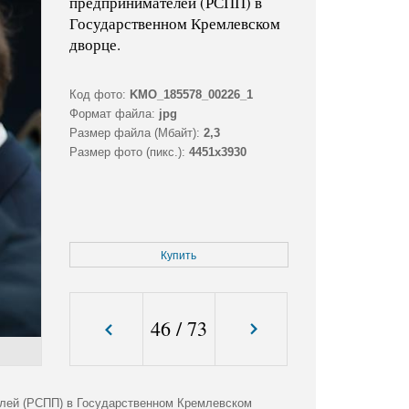
предпринимателей (РСПП) в
Государственном Кремлевском
дворце.
Код фото:
KMO_185578_00226_1
Формат файла:
jpg
Размер файла (Мбайт):
2,3
Размер фото (пикс.):
4451x3930
Купить
46
/
73
лей (РСПП) в Государственном Кремлевском