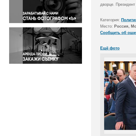
Правосудие
дворце. Президент
Происшествия и конфликты
Религия
Категория:
Полити
Место:
Россия, М
Светская жизнь
Сообщить об оши
Спорт
Экология
Ещё фото
Экономика и бизнес