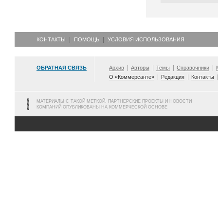
КОНТАКТЫ
ПОМОЩЬ
УСЛОВИЯ ИСПОЛЬЗОВАНИЯ
ОБРАТНАЯ СВЯЗЬ
Архив
Авторы
Темы
Справочники
О «Коммерсанте»
Редакция
Контакты
МАТЕРИАЛЫ С ТАКОЙ МЕТКОЙ, ПАРТНЕРСКИЕ ПРОЕКТЫ И НОВОСТИ
КОМПАНИЙ ОПУБЛИКОВАНЫ НА КОММЕРЧЕСКОЙ ОСНОВЕ