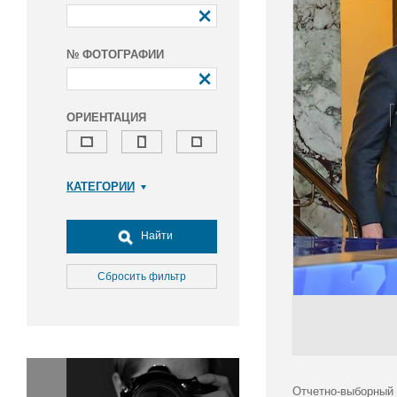
№ ФОТОГРАФИИ
ОРИЕНТАЦИЯ
КАТЕГОРИИ
Армия и ВПК
Досуг, туризм и отдых
Найти
Культура
Медицина
Сбросить фильтр
Наука
Образование
Общество
Окружающая среда
Политика
Отчетно-выборный 