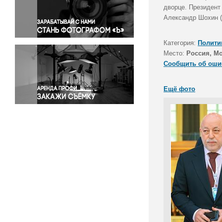
Правосудие
дворце. Президент
Александр Шохин (
Происшествия и конфликты
Религия
Категория:
Полити
Светская жизнь
Место:
Россия, М
Спорт
Сообщить об оши
Экология
Экономика и бизнес
Ещё фото