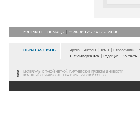
КОНТАКТЫ
ПОМОЩЬ
УСЛОВИЯ ИСПОЛЬЗОВАНИЯ
ОБРАТНАЯ СВЯЗЬ
Архив
Авторы
Темы
Справочники
О «Коммерсанте»
Редакция
Контакты
МАТЕРИАЛЫ С ТАКОЙ МЕТКОЙ, ПАРТНЕРСКИЕ ПРОЕКТЫ И НОВОСТИ
КОМПАНИЙ ОПУБЛИКОВАНЫ НА КОММЕРЧЕСКОЙ ОСНОВЕ