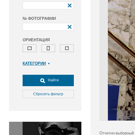
№ ФОТОГРАФИИ
ОРИЕНТАЦИЯ
КАТЕГОРИИ
Армия и ВПК
Досуг, туризм и отдых
Найти
Культура
Медицина
Сбросить фильтр
Наука
Образование
Общество
Окружающая среда
Политика
Отчетно-выборный 