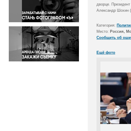
Правосудие
дворце. Президент
Александр Шохин (
Происшествия и конфликты
Религия
Категория:
Полити
Светская жизнь
Место:
Россия, М
Спорт
Сообщить об оши
Экология
Экономика и бизнес
Ещё фото