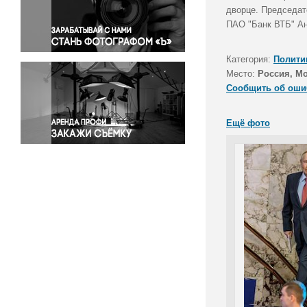
Правосудие
дворце. Председат
ПАО "Банк ВТБ" Ан
Происшествия и конфликты
Религия
Категория:
Полити
Светская жизнь
Место:
Россия, М
Спорт
Сообщить об оши
Экология
Экономика и бизнес
Ещё фото