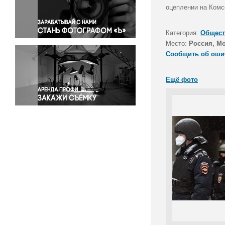
Правосудие
оцеплении на Комс
Происшествия и конфликты
Религия
Категория:
Общест
Место:
Россия, М
Светская жизнь
Сообщить об оши
Спорт
Экология
Ещё фото
Экономика и бизнес