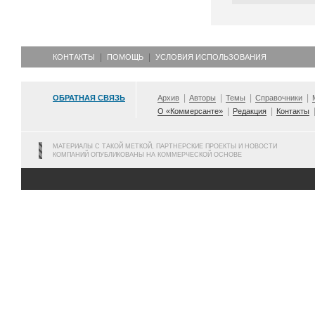
КОНТАКТЫ
ПОМОЩЬ
УСЛОВИЯ ИСПОЛЬЗОВАНИЯ
ОБРАТНАЯ СВЯЗЬ
Архив
Авторы
Темы
Справочники
О «Коммерсанте»
Редакция
Контакты
МАТЕРИАЛЫ С ТАКОЙ МЕТКОЙ, ПАРТНЕРСКИЕ ПРОЕКТЫ И НОВОСТИ
КОМПАНИЙ ОПУБЛИКОВАНЫ НА КОММЕРЧЕСКОЙ ОСНОВЕ