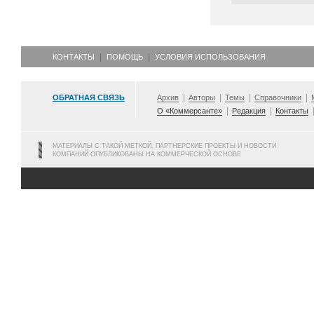
КОНТАКТЫ
ПОМОЩЬ
УСЛОВИЯ ИСПОЛЬЗОВАНИЯ
ОБРАТНАЯ СВЯЗЬ
Архив
Авторы
Темы
Справочники
О «Коммерсанте»
Редакция
Контакты
МАТЕРИАЛЫ С ТАКОЙ МЕТКОЙ, ПАРТНЕРСКИЕ ПРОЕКТЫ И НОВОСТИ
КОМПАНИЙ ОПУБЛИКОВАНЫ НА КОММЕРЧЕСКОЙ ОСНОВЕ