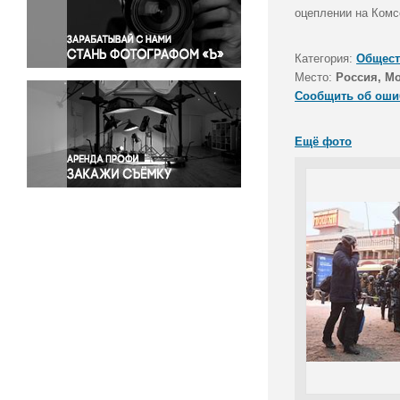
Правосудие
оцеплении на Ком
Происшествия и конфликты
Религия
Категория:
Общест
Место:
Россия, М
Светская жизнь
Сообщить об оши
Спорт
Экология
Ещё фото
Экономика и бизнес