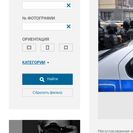
№ ФОТОГРАФИИ
ОРИЕНТАЦИЯ
КАТЕГОРИИ
Армия и ВПК
Досуг, туризм и отдых
Найти
Культура
Медицина
Сбросить фильтр
Наука
Образование
Общество
Окружающая среда
Политика
Несогласованная а