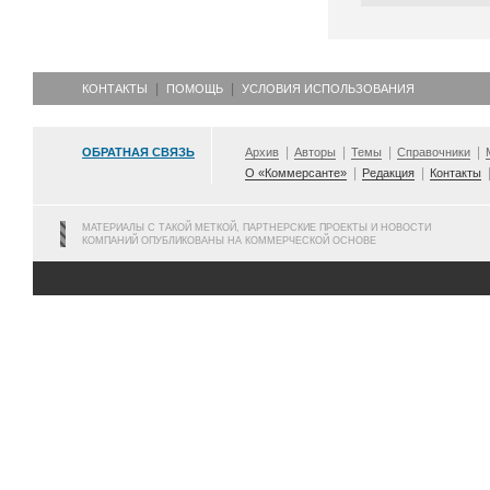
КОНТАКТЫ
ПОМОЩЬ
УСЛОВИЯ ИСПОЛЬЗОВАНИЯ
ОБРАТНАЯ СВЯЗЬ
Архив
Авторы
Темы
Справочники
О «Коммерсанте»
Редакция
Контакты
МАТЕРИАЛЫ С ТАКОЙ МЕТКОЙ, ПАРТНЕРСКИЕ ПРОЕКТЫ И НОВОСТИ
КОМПАНИЙ ОПУБЛИКОВАНЫ НА КОММЕРЧЕСКОЙ ОСНОВЕ