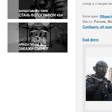
Правосудие
улице у станции ме
Происшествия и конфликты
Религия
Категория:
Общест
Место:
Россия, М
Светская жизнь
Сообщить об оши
Спорт
Экология
Ещё фото
Экономика и бизнес