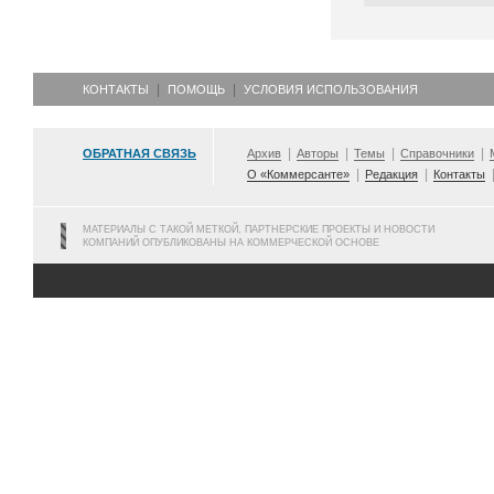
КОНТАКТЫ
ПОМОЩЬ
УСЛОВИЯ ИСПОЛЬЗОВАНИЯ
ОБРАТНАЯ СВЯЗЬ
Архив
Авторы
Темы
Справочники
О «Коммерсанте»
Редакция
Контакты
МАТЕРИАЛЫ С ТАКОЙ МЕТКОЙ, ПАРТНЕРСКИЕ ПРОЕКТЫ И НОВОСТИ
КОМПАНИЙ ОПУБЛИКОВАНЫ НА КОММЕРЧЕСКОЙ ОСНОВЕ