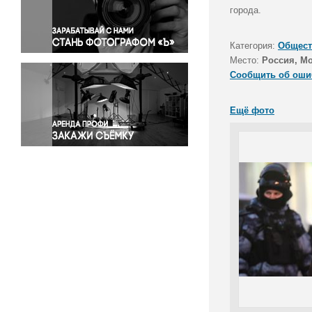
Правосудие
города.
Происшествия и конфликты
Религия
Категория:
Общест
Место:
Россия, М
Светская жизнь
Сообщить об оши
Спорт
Экология
Ещё фото
Экономика и бизнес