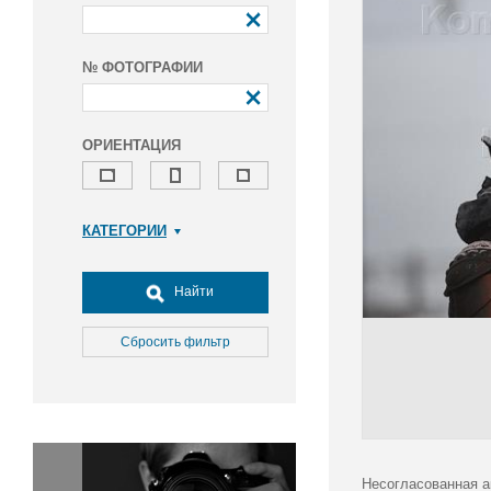
№ ФОТОГРАФИИ
ОРИЕНТАЦИЯ
КАТЕГОРИИ
Армия и ВПК
Досуг, туризм и отдых
Найти
Культура
Медицина
Сбросить фильтр
Наука
Образование
Общество
Окружающая среда
Политика
Несогласованная а