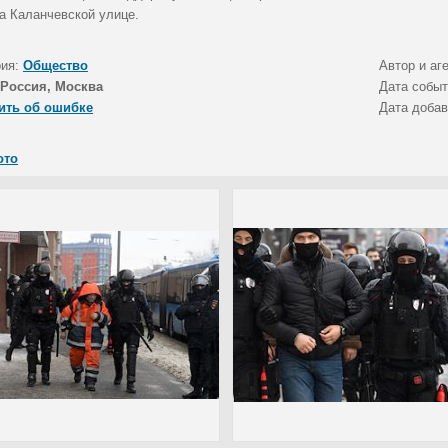
на Каланчевской улице.
рия:
Общество
Автор и аг
Россия, Москва
Дата собы
ить об ошибке
Дата доба
ото