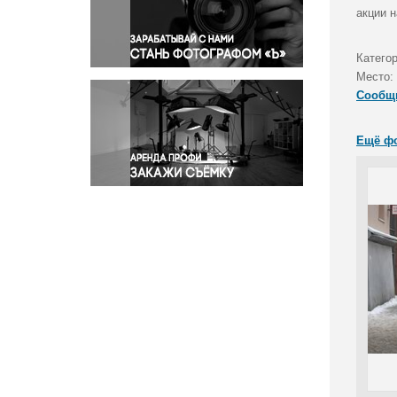
Правосудие
акции 
Происшествия и конфликты
Религия
Катего
Место:
Светская жизнь
Сообщ
Спорт
Экология
Ещё ф
Экономика и бизнес