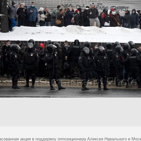
асованная акция в поддержку оппозиционера Алексея Навального в Моск