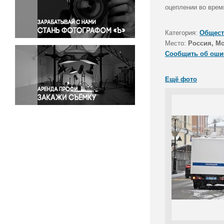
Правосудие
оцеплении во врем
Происшествия и конфликты
Религия
Категория:
Общест
Место:
Россия, М
Светская жизнь
Сообщить об оши
Спорт
Экология
Ещё фото
Экономика и бизнес