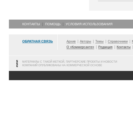
КОНТАКТЫ
ПОМОЩЬ
УСЛОВИЯ ИСПОЛЬЗОВАНИЯ
ОБРАТНАЯ СВЯЗЬ
Архив
Авторы
Темы
Справочники
О «Коммерсанте»
Редакция
Контакты
МАТЕРИАЛЫ С ТАКОЙ МЕТКОЙ, ПАРТНЕРСКИЕ ПРОЕКТЫ И НОВОСТИ
КОМПАНИЙ ОПУБЛИКОВАНЫ НА КОММЕРЧЕСКОЙ ОСНОВЕ