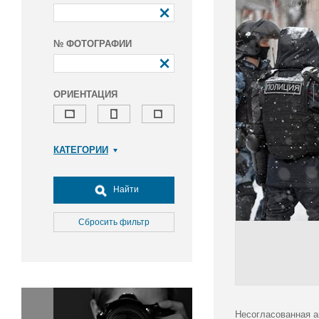
№ ФОТОГРАФИИ
ОРИЕНТАЦИЯ
КАТЕГОРИИ
Армия и ВПК
Досуг, туризм и отдых
Найти
Культура
Медицина
Сбросить фильтр
Наука
Образование
Общество
Окружающая среда
Политика
Несогласованная а