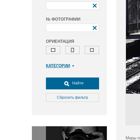
№ ФОТОГРАФИИ
ОРИЕНТАЦИЯ
КАТЕГОРИИ
Армия и ВПК
Досуг, туризм и отдых
Найти
Культура
Медицина
Сбросить фильтр
Наука
Образование
Общество
Окружающая среда
Политика
Меры п