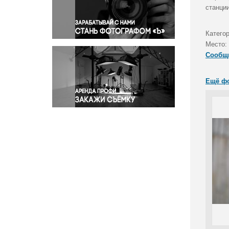
Правосудие
станции
Происшествия и конфликты
Религия
Катего
Место:
Светская жизнь
Сообщ
Спорт
Экология
Ещё ф
Экономика и бизнес