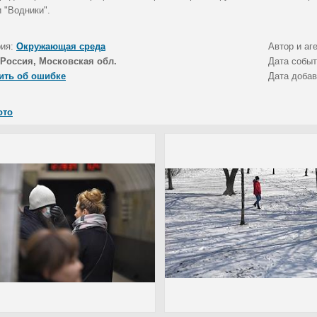
 "Водники".
рия:
Окружающая среда
Автор и аг
Россия, Московская обл.
Дата собы
ить об ошибке
Дата доба
ото