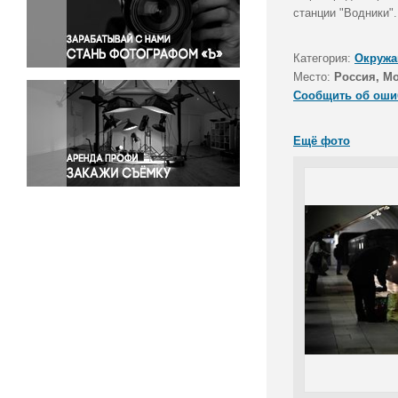
Правосудие
станции "Водники"
Происшествия и конфликты
Религия
Категория:
Окружа
Место:
Россия, Мо
Светская жизнь
Сообщить об оши
Спорт
Экология
Ещё фото
Экономика и бизнес