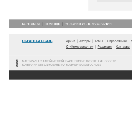
КОНТАКТЫ
ПОМОЩЬ
УСЛОВИЯ ИСПОЛЬЗОВАНИЯ
ОБРАТНАЯ СВЯЗЬ
Архив
Авторы
Темы
Справочники
О «Коммерсанте»
Редакция
Контакты
МАТЕРИАЛЫ С ТАКОЙ МЕТКОЙ, ПАРТНЕРСКИЕ ПРОЕКТЫ И НОВОСТИ
КОМПАНИЙ ОПУБЛИКОВАНЫ НА КОММЕРЧЕСКОЙ ОСНОВЕ