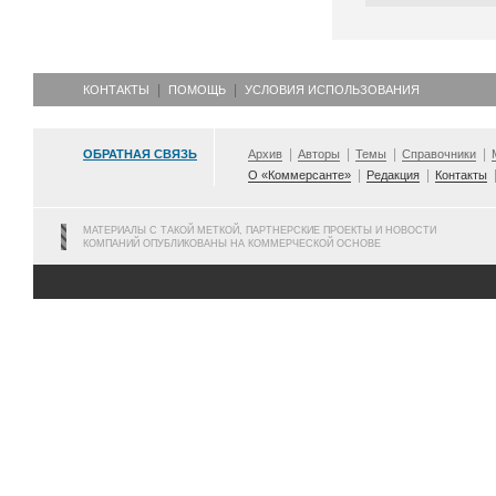
КОНТАКТЫ
ПОМОЩЬ
УСЛОВИЯ ИСПОЛЬЗОВАНИЯ
ОБРАТНАЯ СВЯЗЬ
Архив
Авторы
Темы
Справочники
О «Коммерсанте»
Редакция
Контакты
МАТЕРИАЛЫ С ТАКОЙ МЕТКОЙ, ПАРТНЕРСКИЕ ПРОЕКТЫ И НОВОСТИ
КОМПАНИЙ ОПУБЛИКОВАНЫ НА КОММЕРЧЕСКОЙ ОСНОВЕ