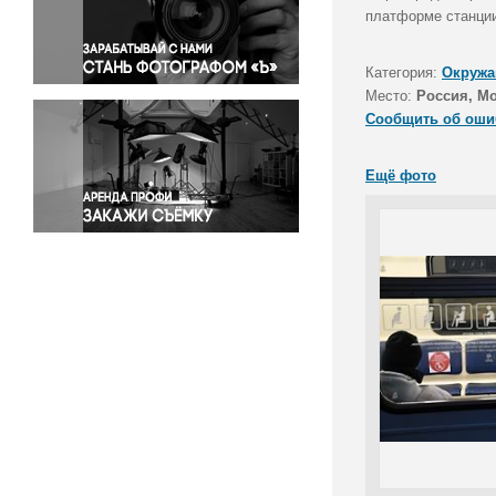
Правосудие
платформе станции
Происшествия и конфликты
Религия
Категория:
Окружа
Место:
Россия, Мо
Светская жизнь
Сообщить об оши
Спорт
Экология
Ещё фото
Экономика и бизнес