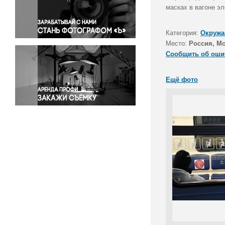
Правосудие
масках в вагоне эл
Происшествия и конфликты
Религия
Категория:
Окружа
Место:
Россия, Мо
Светская жизнь
Сообщить об оши
Спорт
Экология
Ещё фото
Экономика и бизнес