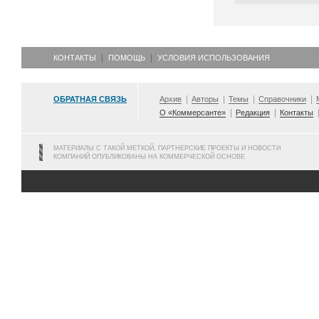
КОНТАКТЫ
ПОМОЩЬ
УСЛОВИЯ ИСПОЛЬЗОВАНИЯ
ОБРАТНАЯ СВЯЗЬ
Архив
Авторы
Темы
Справочники
О «Коммерсанте»
Редакция
Контакты
МАТЕРИАЛЫ С ТАКОЙ МЕТКОЙ, ПАРТНЕРСКИЕ ПРОЕКТЫ И НОВОСТИ
КОМПАНИЙ ОПУБЛИКОВАНЫ НА КОММЕРЧЕСКОЙ ОСНОВЕ