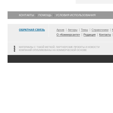
КОНТАКТЫ
ПОМОЩЬ
УСЛОВИЯ ИСПОЛЬЗОВАНИЯ
ОБРАТНАЯ СВЯЗЬ
Архив
Авторы
Темы
Справочники
О «Коммерсанте»
Редакция
Контакты
МАТЕРИАЛЫ С ТАКОЙ МЕТКОЙ, ПАРТНЕРСКИЕ ПРОЕКТЫ И НОВОСТИ
КОМПАНИЙ ОПУБЛИКОВАНЫ НА КОММЕРЧЕСКОЙ ОСНОВЕ