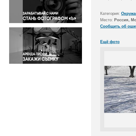
Правосудие
Происшествия и конфликты
Категория:
Окружа
Религия
Место:
Россия, М
Сообщить об оши
Светская жизнь
Спорт
Ещё фото
Экология
Экономика и бизнес