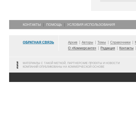
КОНТАКТЫ
ПОМОЩЬ
УСЛОВИЯ ИСПОЛЬЗОВАНИЯ
ОБРАТНАЯ СВЯЗЬ
Архив
Авторы
Темы
Справочники
О «Коммерсанте»
Редакция
Контакты
МАТЕРИАЛЫ С ТАКОЙ МЕТКОЙ, ПАРТНЕРСКИЕ ПРОЕКТЫ И НОВОСТИ
КОМПАНИЙ ОПУБЛИКОВАНЫ НА КОММЕРЧЕСКОЙ ОСНОВЕ