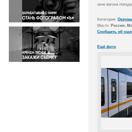
Правосудие
окне вагона поезда
Происшествия и конфликты
Религия
Категория:
Окружа
Место:
Россия, Мо
Светская жизнь
Сообщить об оши
Спорт
Экология
Ещё фото
Экономика и бизнес