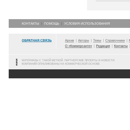
КОНТАКТЫ
ПОМОЩЬ
УСЛОВИЯ ИСПОЛЬЗОВАНИЯ
ОБРАТНАЯ СВЯЗЬ
Архив
Авторы
Темы
Справочники
О «Коммерсанте»
Редакция
Контакты
МАТЕРИАЛЫ С ТАКОЙ МЕТКОЙ, ПАРТНЕРСКИЕ ПРОЕКТЫ И НОВОСТИ
КОМПАНИЙ ОПУБЛИКОВАНЫ НА КОММЕРЧЕСКОЙ ОСНОВЕ