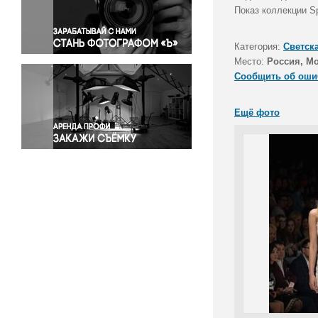
Правосудие
Показ коллекции 
Происшествия и конфликты
Религия
Категория:
Светск
Место:
Россия, М
Светская жизнь
Сообщить об оши
Спорт
Экология
Ещё фото
Экономика и бизнес