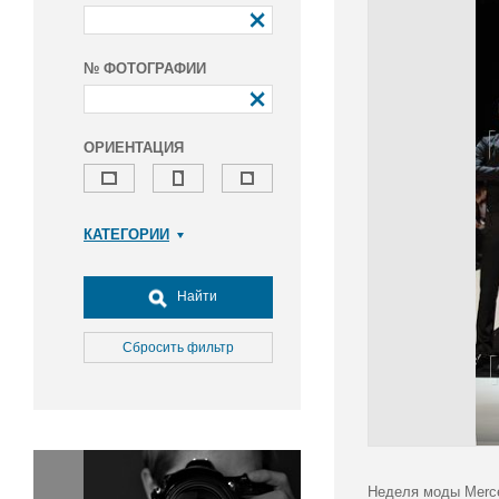
№ ФОТОГРАФИИ
ОРИЕНТАЦИЯ
КАТЕГОРИИ
Армия и ВПК
Досуг, туризм и отдых
Найти
Культура
Медицина
Сбросить фильтр
Наука
Образование
Общество
Окружающая среда
Политика
Неделя моды Merce