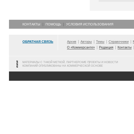
КОНТАКТЫ
ПОМОЩЬ
УСЛОВИЯ ИСПОЛЬЗОВАНИЯ
ОБРАТНАЯ СВЯЗЬ
Архив
Авторы
Темы
Справочники
О «Коммерсанте»
Редакция
Контакты
МАТЕРИАЛЫ С ТАКОЙ МЕТКОЙ, ПАРТНЕРСКИЕ ПРОЕКТЫ И НОВОСТИ
КОМПАНИЙ ОПУБЛИКОВАНЫ НА КОММЕРЧЕСКОЙ ОСНОВЕ