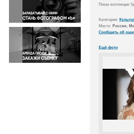
Правосудие
Показ коллекции 
Происшествия и конфликты
Религия
Категория:
Культу
Место:
Россия, М
Светская жизнь
Сообщить об оши
Спорт
Экология
Ещё фото
Экономика и бизнес