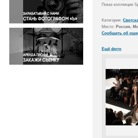
Правосудие
Показ коллекции 
Происшествия и конфликты
Религия
Категория:
Светск
Место:
Россия, М
Светская жизнь
Сообщить об оши
Спорт
Экология
Ещё фото
Экономика и бизнес