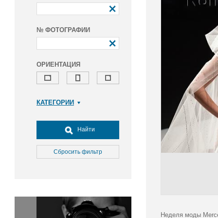
№ ФОТОГРАФИИ
ОРИЕНТАЦИЯ
КАТЕГОРИИ
Армия и ВПК
Досуг, туризм и отдых
Найти
Культура
Медицина
Сбросить фильтр
Наука
Образование
Общество
Окружающая среда
Политика
Неделя моды Merce