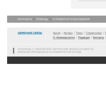
КОНТАКТЫ
ПОМОЩЬ
УСЛОВИЯ ИСПОЛЬЗОВАНИЯ
ОБРАТНАЯ СВЯЗЬ
Архив
Авторы
Темы
Справочники
О «Коммерсанте»
Редакция
Контакты
МАТЕРИАЛЫ С ТАКОЙ МЕТКОЙ, ПАРТНЕРСКИЕ ПРОЕКТЫ И НОВОСТИ
КОМПАНИЙ ОПУБЛИКОВАНЫ НА КОММЕРЧЕСКОЙ ОСНОВЕ