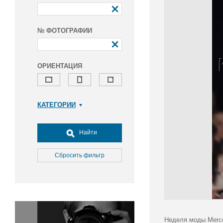
№ ФОТОГРАФИИ
ОРИЕНТАЦИЯ
КАТЕГОРИИ
Армия и ВПК
Досуг, туризм и отдых
Найти
Культура
Медицина
Сбросить фильтр
Наука
Образование
Общество
Окружающая среда
Политика
Неделя моды Merce