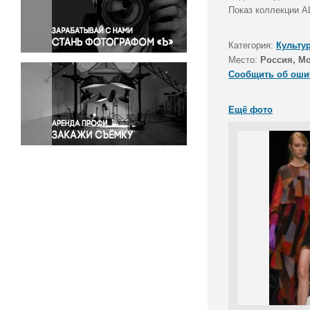
Правосудие
Показ коллекции 
Происшествия и конфликты
Религия
Категория:
Культу
Место:
Россия, М
Светская жизнь
Сообщить об оши
Спорт
Экология
Ещё фото
Экономика и бизнес