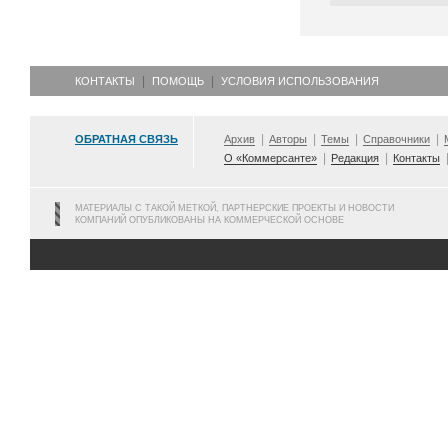
КОНТАКТЫ
ПОМОЩЬ
УСЛОВИЯ ИСПОЛЬЗОВАНИЯ
ОБРАТНАЯ СВЯЗЬ
Архив
Авторы
Темы
Справочники
О «Коммерсанте»
Редакция
Контакты
МАТЕРИАЛЫ С ТАКОЙ МЕТКОЙ, ПАРТНЕРСКИЕ ПРОЕКТЫ И НОВОСТИ
КОМПАНИЙ ОПУБЛИКОВАНЫ НА КОММЕРЧЕСКОЙ ОСНОВЕ