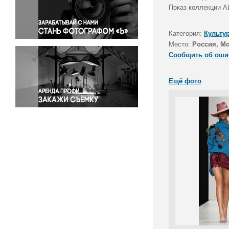
Правосудие
Показ коллекции 
Происшествия и конфликты
Религия
Категория:
Культу
Место:
Россия, М
Светская жизнь
Сообщить об оши
Спорт
Экология
Ещё фото
Экономика и бизнес