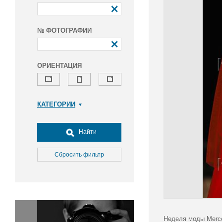
№ ФОТОГРАФИИ
ОРИЕНТАЦИЯ
КАТЕГОРИИ
Армия и ВПК
Досуг, туризм и отдых
Найти
Культура
Медицина
Сбросить фильтр
Наука
Образование
Общество
Окружающая среда
Политика
Неделя моды Merce