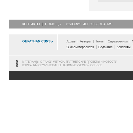
КОНТАКТЫ
ПОМОЩЬ
УСЛОВИЯ ИСПОЛЬЗОВАНИЯ
ОБРАТНАЯ СВЯЗЬ
Архив
Авторы
Темы
Справочники
О «Коммерсанте»
Редакция
Контакты
МАТЕРИАЛЫ С ТАКОЙ МЕТКОЙ, ПАРТНЕРСКИЕ ПРОЕКТЫ И НОВОСТИ
КОМПАНИЙ ОПУБЛИКОВАНЫ НА КОММЕРЧЕСКОЙ ОСНОВЕ