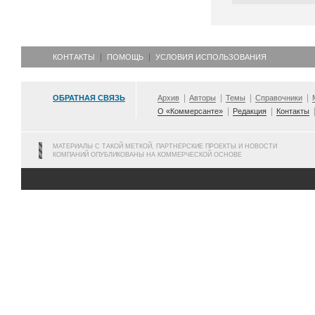
КОНТАКТЫ
ПОМОЩЬ
УСЛОВИЯ ИСПОЛЬЗОВАНИЯ
ОБРАТНАЯ СВЯЗЬ
Архив
Авторы
Темы
Справочники
О «Коммерсанте»
Редакция
Контакты
МАТЕРИАЛЫ С ТАКОЙ МЕТКОЙ, ПАРТНЕРСКИЕ ПРОЕКТЫ И НОВОСТИ
КОМПАНИЙ ОПУБЛИКОВАНЫ НА КОММЕРЧЕСКОЙ ОСНОВЕ