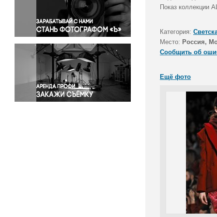
Правосудие
Показ коллекции 
Происшествия и конфликты
Религия
Категория:
Светск
Место:
Россия, М
Светская жизнь
Сообщить об оши
Спорт
Экология
Ещё фото
Экономика и бизнес