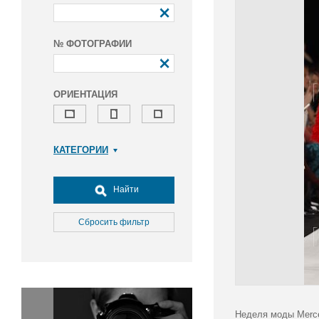
№ ФОТОГРАФИИ
ОРИЕНТАЦИЯ
КАТЕГОРИИ
Армия и ВПК
Досуг, туризм и отдых
Найти
Культура
Медицина
Сбросить фильтр
Наука
Образование
Общество
Окружающая среда
Политика
Неделя моды Merce