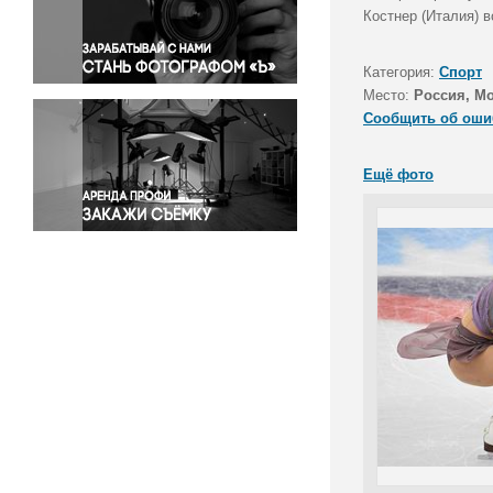
Правосудие
Костнер (Италия) 
Происшествия и конфликты
Религия
Категория:
Спорт
Место:
Россия, М
Светская жизнь
Сообщить об оши
Спорт
Экология
Ещё фото
Экономика и бизнес