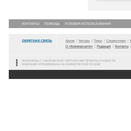
КОНТАКТЫ
ПОМОЩЬ
УСЛОВИЯ ИСПОЛЬЗОВАНИЯ
ОБРАТНАЯ СВЯЗЬ
Архив
Авторы
Темы
Справочники
О «Коммерсанте»
Редакция
Контакты
МАТЕРИАЛЫ С ТАКОЙ МЕТКОЙ, ПАРТНЕРСКИЕ ПРОЕКТЫ И НОВОСТИ
КОМПАНИЙ ОПУБЛИКОВАНЫ НА КОММЕРЧЕСКОЙ ОСНОВЕ