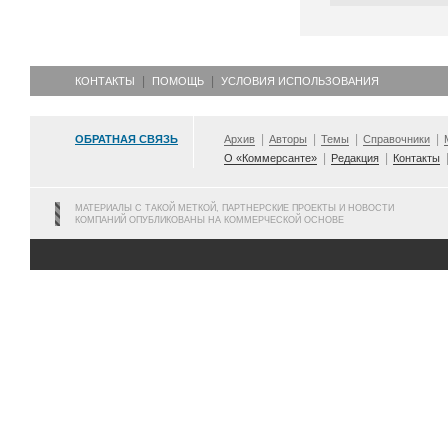
КОНТАКТЫ
ПОМОЩЬ
УСЛОВИЯ ИСПОЛЬЗОВАНИЯ
ОБРАТНАЯ СВЯЗЬ
Архив
Авторы
Темы
Справочники
О «Коммерсанте»
Редакция
Контакты
МАТЕРИАЛЫ С ТАКОЙ МЕТКОЙ, ПАРТНЕРСКИЕ ПРОЕКТЫ И НОВОСТИ
КОМПАНИЙ ОПУБЛИКОВАНЫ НА КОММЕРЧЕСКОЙ ОСНОВЕ