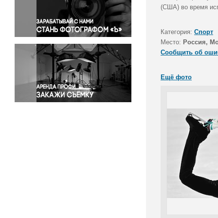
Правосудие
(США) во время ис
Происшествия и конфликты
Религия
Категория:
Спорт
Место:
Россия, М
Светская жизнь
Сообщить об оши
Спорт
Экология
Ещё фото
Экономика и бизнес