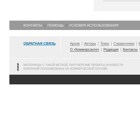
КОНТАКТЫ
ПОМОЩЬ
УСЛОВИЯ ИСПОЛЬЗОВАНИЯ
ОБРАТНАЯ СВЯЗЬ
Архив
Авторы
Темы
Справочники
О «Коммерсанте»
Редакция
Контакты
МАТЕРИАЛЫ С ТАКОЙ МЕТКОЙ, ПАРТНЕРСКИЕ ПРОЕКТЫ И НОВОСТИ
КОМПАНИЙ ОПУБЛИКОВАНЫ НА КОММЕРЧЕСКОЙ ОСНОВЕ