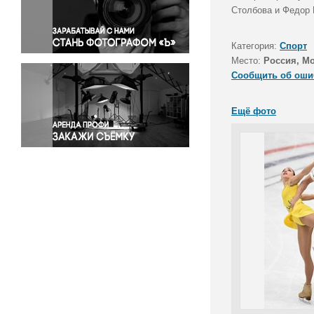
Правосудие
Столбова и Федор 
Происшествия и конфликты
Религия
Категория:
Спорт
Место:
Россия, М
Светская жизнь
Сообщить об оши
Спорт
Экология
Ещё фото
Экономика и бизнес