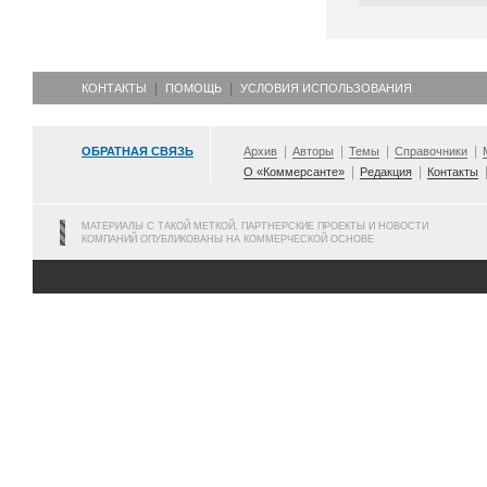
КОНТАКТЫ
ПОМОЩЬ
УСЛОВИЯ ИСПОЛЬЗОВАНИЯ
ОБРАТНАЯ СВЯЗЬ
Архив
Авторы
Темы
Справочники
О «Коммерсанте»
Редакция
Контакты
МАТЕРИАЛЫ С ТАКОЙ МЕТКОЙ, ПАРТНЕРСКИЕ ПРОЕКТЫ И НОВОСТИ
КОМПАНИЙ ОПУБЛИКОВАНЫ НА КОММЕРЧЕСКОЙ ОСНОВЕ