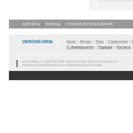
КОНТАКТЫ
ПОМОЩЬ
УСЛОВИЯ ИСПОЛЬЗОВАНИЯ
ОБРАТНАЯ СВЯЗЬ
Архив
Авторы
Темы
Справочники
О «Коммерсанте»
Редакция
Контакты
МАТЕРИАЛЫ С ТАКОЙ МЕТКОЙ, ПАРТНЕРСКИЕ ПРОЕКТЫ И НОВОСТИ
КОМПАНИЙ ОПУБЛИКОВАНЫ НА КОММЕРЧЕСКОЙ ОСНОВЕ