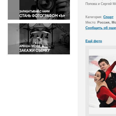
Правосудие
Попова и Сергей Мо
Происшествия и конфликты
Религия
Категория:
Спорт
Место:
Россия, М
Светская жизнь
Сообщить об оши
Спорт
Экология
Ещё фото
Экономика и бизнес