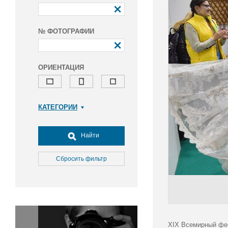
№ ФОТОГРАФИИ
ОРИЕНТАЦИЯ
КАТЕГОРИИ
Армия и ВПК
Досуг, туризм и отдых
Найти
Культура
Медицина
Сбросить фильтр
Наука
Образование
Общество
Окружающая среда
Политика
XIX Всемирный фес