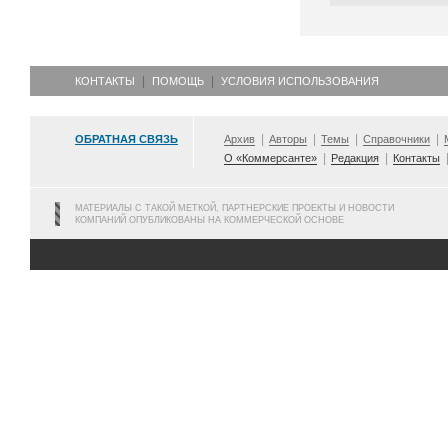
КОНТАКТЫ
ПОМОЩЬ
УСЛОВИЯ ИСПОЛЬЗОВАНИЯ
ОБРАТНАЯ СВЯЗЬ
Архив
Авторы
Темы
Справочники
О «Коммерсанте»
Редакция
Контакты
МАТЕРИАЛЫ С ТАКОЙ МЕТКОЙ, ПАРТНЕРСКИЕ ПРОЕКТЫ И НОВОСТИ
КОМПАНИЙ ОПУБЛИКОВАНЫ НА КОММЕРЧЕСКОЙ ОСНОВЕ