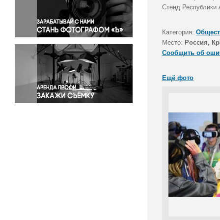
Правосудие
Стенд Республики 
Происшествия и конфликты
Религия
Категория:
Общест
Место:
Россия, Кр
Светская жизнь
Сообщить об оши
Спорт
Экология
Ещё фото
Экономика и бизнес