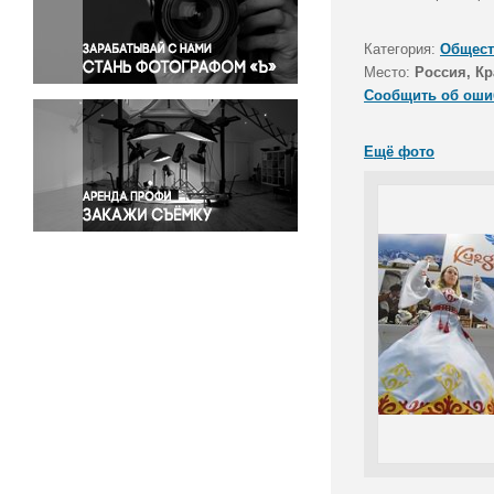
Правосудие
Происшествия и конфликты
Категория:
Общест
Религия
Место:
Россия, Кр
Сообщить об оши
Светская жизнь
Спорт
Ещё фото
Экология
Экономика и бизнес