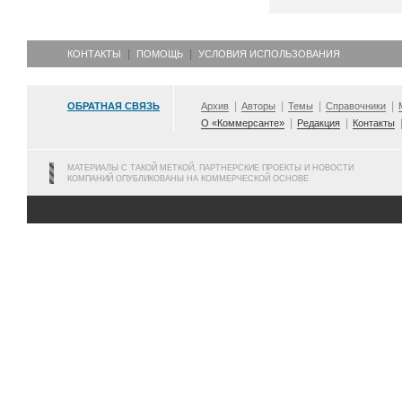
КОНТАКТЫ
ПОМОЩЬ
УСЛОВИЯ ИСПОЛЬЗОВАНИЯ
ОБРАТНАЯ СВЯЗЬ
Архив
Авторы
Темы
Справочники
О «Коммерсанте»
Редакция
Контакты
МАТЕРИАЛЫ С ТАКОЙ МЕТКОЙ, ПАРТНЕРСКИЕ ПРОЕКТЫ И НОВОСТИ
КОМПАНИЙ ОПУБЛИКОВАНЫ НА КОММЕРЧЕСКОЙ ОСНОВЕ