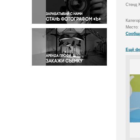
Правосудие
Стенд 
Происшествия и конфликты
Религия
Катего
Место:
Светская жизнь
Сообщ
Спорт
Экология
Ещё ф
Экономика и бизнес