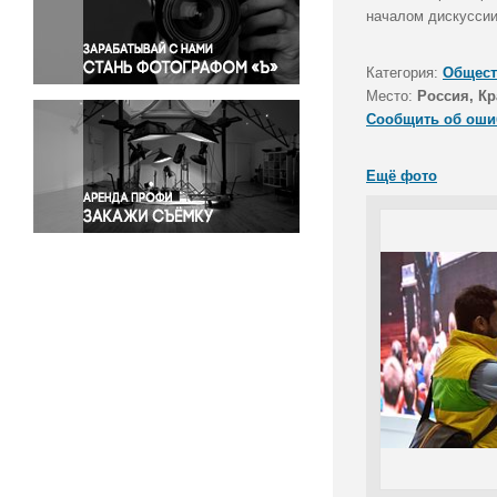
Правосудие
началом дискуссии
Происшествия и конфликты
Религия
Категория:
Общест
Место:
Россия, Кр
Светская жизнь
Сообщить об оши
Спорт
Экология
Ещё фото
Экономика и бизнес