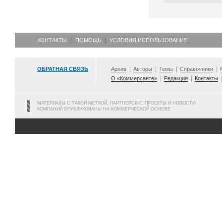
КОНТАКТЫ
ПОМОЩЬ
УСЛОВИЯ ИСПОЛЬЗОВАНИЯ
ОБРАТНАЯ СВЯЗЬ
Архив
Авторы
Темы
Справочники
О «Коммерсанте»
Редакция
Контакты
МАТЕРИАЛЫ С ТАКОЙ МЕТКОЙ, ПАРТНЕРСКИЕ ПРОЕКТЫ И НОВОСТИ
КОМПАНИЙ ОПУБЛИКОВАНЫ НА КОММЕРЧЕСКОЙ ОСНОВЕ