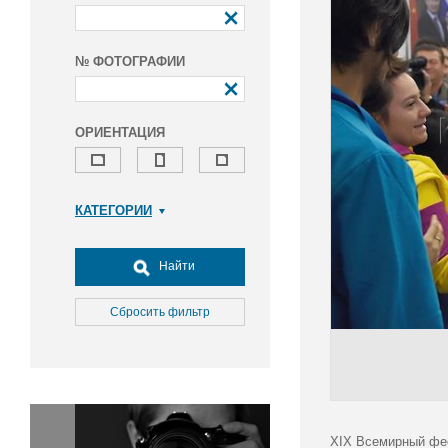
№ ФОТОГРАФИИ
ОРИЕНТАЦИЯ
КАТЕГОРИИ
Армия и ВПК
Досуг, туризм и отдых
Найти
Культура
Медицина
Сбросить фильтр
Наука
Образование
Общество
Окружающая среда
Политика
XIX Всемирный фес