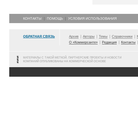
КОНТАКТЫ
ПОМОЩЬ
УСЛОВИЯ ИСПОЛЬЗОВАНИЯ
ОБРАТНАЯ СВЯЗЬ
Архив
Авторы
Темы
Справочники
О «Коммерсанте»
Редакция
Контакты
МАТЕРИАЛЫ С ТАКОЙ МЕТКОЙ, ПАРТНЕРСКИЕ ПРОЕКТЫ И НОВОСТИ
КОМПАНИЙ ОПУБЛИКОВАНЫ НА КОММЕРЧЕСКОЙ ОСНОВЕ