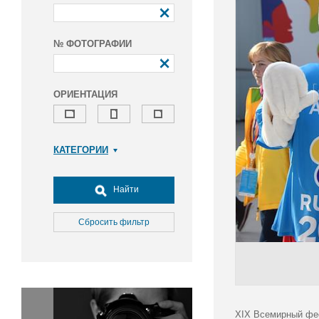
№ ФОТОГРАФИИ
ОРИЕНТАЦИЯ
КАТЕГОРИИ
Армия и ВПК
Досуг, туризм и отдых
Найти
Культура
Медицина
Сбросить фильтр
Наука
Образование
Общество
Окружающая среда
Политика
XIX Всемирный фес