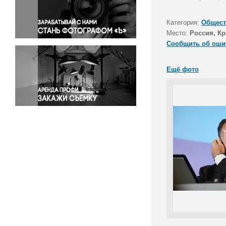
Правосудие
Происшествия и конфликты
Категория:
Общест
Религия
Место:
Россия, Кр
Сообщить об оши
Светская жизнь
Спорт
Ещё фото
Экология
Экономика и бизнес