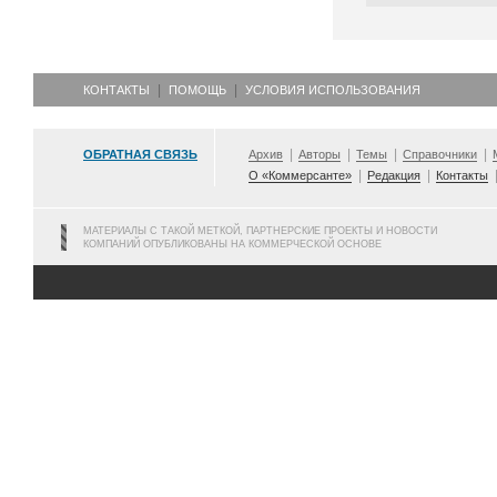
КОНТАКТЫ
ПОМОЩЬ
УСЛОВИЯ ИСПОЛЬЗОВАНИЯ
ОБРАТНАЯ СВЯЗЬ
Архив
Авторы
Темы
Справочники
О «Коммерсанте»
Редакция
Контакты
МАТЕРИАЛЫ С ТАКОЙ МЕТКОЙ, ПАРТНЕРСКИЕ ПРОЕКТЫ И НОВОСТИ
КОМПАНИЙ ОПУБЛИКОВАНЫ НА КОММЕРЧЕСКОЙ ОСНОВЕ