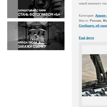
Правосудие
новой военного тех
Происшествия и конфликты
Религия
Категория:
Армия 
Место:
Россия, Мо
Светская жизнь
Сообщить об оши
Спорт
Экология
Ещё фото
Экономика и бизнес