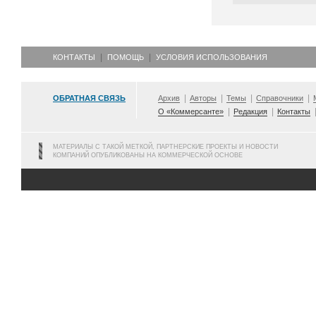
КОНТАКТЫ
ПОМОЩЬ
УСЛОВИЯ ИСПОЛЬЗОВАНИЯ
ОБРАТНАЯ СВЯЗЬ
Архив
Авторы
Темы
Справочники
О «Коммерсанте»
Редакция
Контакты
МАТЕРИАЛЫ С ТАКОЙ МЕТКОЙ, ПАРТНЕРСКИЕ ПРОЕКТЫ И НОВОСТИ
КОМПАНИЙ ОПУБЛИКОВАНЫ НА КОММЕРЧЕСКОЙ ОСНОВЕ