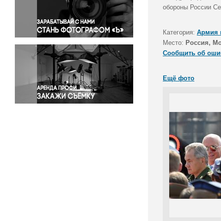
Правосудие
обороны России Се
Происшествия и конфликты
Религия
Категория:
Армия 
Место:
Россия, Мо
Светская жизнь
Сообщить об оши
Спорт
Экология
Ещё фото
Экономика и бизнес