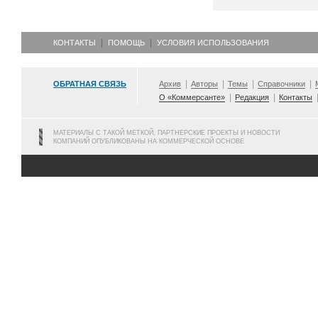
КОНТАКТЫ
ПОМОЩЬ
УСЛОВИЯ ИСПОЛЬЗОВАНИЯ
ОБРАТНАЯ СВЯЗЬ
Архив
Авторы
Темы
Справочники
О «Коммерсанте»
Редакция
Контакты
МАТЕРИАЛЫ С ТАКОЙ МЕТКОЙ, ПАРТНЕРСКИЕ ПРОЕКТЫ И НОВОСТИ
КОМПАНИЙ ОПУБЛИКОВАНЫ НА КОММЕРЧЕСКОЙ ОСНОВЕ