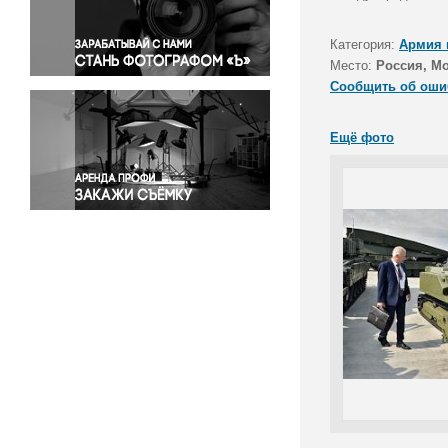
Правосудие
Происшествия и конфликты
Категория:
Армия 
Религия
Место:
Россия, Мо
Сообщить об оши
Светская жизнь
Спорт
Ещё фото
Экология
Экономика и бизнес