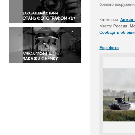
Правосудие
боевого вооружени
Происшествия и конфликты
Религия
Категория:
Армия 
Место:
Россия, Мо
Светская жизнь
Сообщить об оши
Спорт
Экология
Ещё фото
Экономика и бизнес