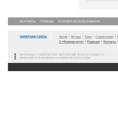
КОНТАКТЫ
ПОМОЩЬ
УСЛОВИЯ ИСПОЛЬЗОВАНИЯ
ОБРАТНАЯ СВЯЗЬ
Архив
Авторы
Темы
Справочники
О «Коммерсанте»
Редакция
Контакты
МАТЕРИАЛЫ С ТАКОЙ МЕТКОЙ, ПАРТНЕРСКИЕ ПРОЕКТЫ И НОВОСТИ
КОМПАНИЙ ОПУБЛИКОВАНЫ НА КОММЕРЧЕСКОЙ ОСНОВЕ