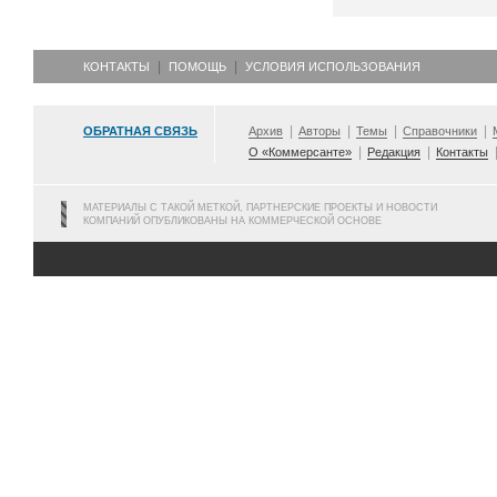
КОНТАКТЫ
ПОМОЩЬ
УСЛОВИЯ ИСПОЛЬЗОВАНИЯ
ОБРАТНАЯ СВЯЗЬ
Архив
Авторы
Темы
Справочники
О «Коммерсанте»
Редакция
Контакты
МАТЕРИАЛЫ С ТАКОЙ МЕТКОЙ, ПАРТНЕРСКИЕ ПРОЕКТЫ И НОВОСТИ
КОМПАНИЙ ОПУБЛИКОВАНЫ НА КОММЕРЧЕСКОЙ ОСНОВЕ