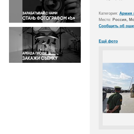
Правосудие
Происшествия и конфликты
Категория:
Армия 
Религия
Место:
Россия, Мо
Сообщить об оши
Светская жизнь
Спорт
Ещё фото
Экология
Экономика и бизнес