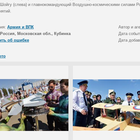
 Шойгу (слева) и главнокомандующий Воздушно-космическими силами Ро
иятий.
рия:
Армия и ВПК
Автор и аг
Россия, Московская обл., Кубинка
Дата собы
ить об ошибке
Дата доба
ото