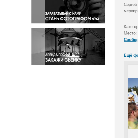
Правосудие
Сергей
меропр
Происшествия и конфликты
Религия
Катего
Светская жизнь
Место:
Спорт
Сообщ
Экология
Экономика и бизнес
Ещё ф