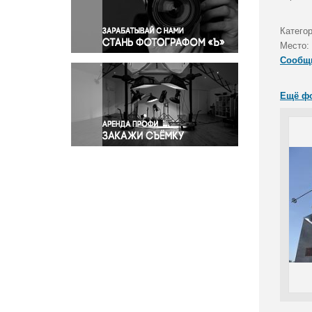
Правосудие
Происшествия и конфликты
Катего
Религия
Место:
Сообщ
Светская жизнь
Спорт
Ещё ф
Экология
Экономика и бизнес