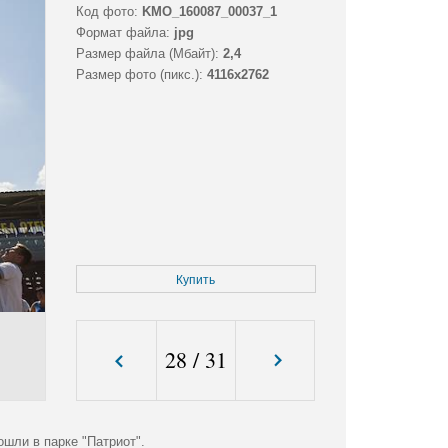
Код фото:
KMO_160087_00037_1
Формат файла:
jpg
Размер файла (Мбайт):
2,4
Размер фото (пикс.):
4116x2762
Купить
28
/
31
шли в парке "Патриот".