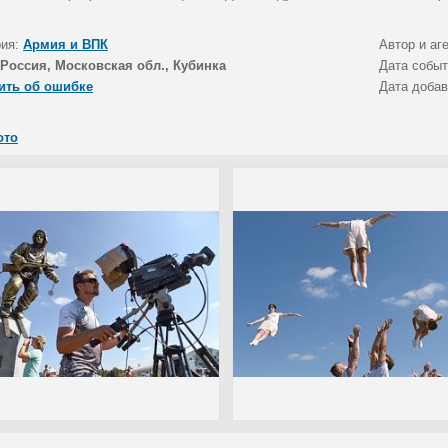
рия:
Армия и ВПК
Автор и аг
Россия, Московская обл., Кубинка
Дата собы
ить об ошибке
Дата доба
ото