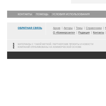
КОНТАКТЫ
ПОМОЩЬ
УСЛОВИЯ ИСПОЛЬЗОВАНИЯ
ОБРАТНАЯ СВЯЗЬ
Архив
Авторы
Темы
Справочники
О «Коммерсанте»
Редакция
Контакты
МАТЕРИАЛЫ С ТАКОЙ МЕТКОЙ, ПАРТНЕРСКИЕ ПРОЕКТЫ И НОВОСТИ
КОМПАНИЙ ОПУБЛИКОВАНЫ НА КОММЕРЧЕСКОЙ ОСНОВЕ