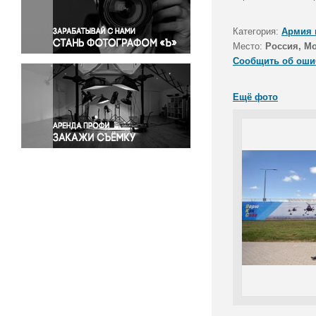
Правосудие
Происшествия и конфликты
Категория:
Армия 
Религия
Место:
Россия, Мо
Сообщить об оши
Светская жизнь
Спорт
Ещё фото
Экология
Экономика и бизнес