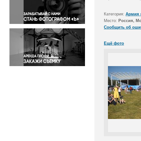
Правосудие
Происшествия и конфликты
Категория:
Армия 
Религия
Место:
Россия, Мо
Сообщить об оши
Светская жизнь
Спорт
Ещё фото
Экология
Экономика и бизнес