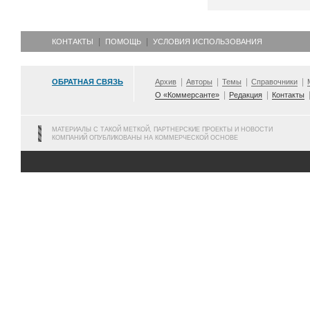
КОНТАКТЫ
ПОМОЩЬ
УСЛОВИЯ ИСПОЛЬЗОВАНИЯ
ОБРАТНАЯ СВЯЗЬ
Архив
Авторы
Темы
Справочники
О «Коммерсанте»
Редакция
Контакты
МАТЕРИАЛЫ С ТАКОЙ МЕТКОЙ, ПАРТНЕРСКИЕ ПРОЕКТЫ И НОВОСТИ
КОМПАНИЙ ОПУБЛИКОВАНЫ НА КОММЕРЧЕСКОЙ ОСНОВЕ